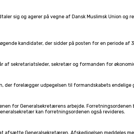
dtaler sig og agerer på vegne af Dansk Muslimsk Union og r
ende kandidater, der sidder på posten for en periode af 
står af sekretariatsleder, sekretær og formanden for økono
n, der forelægger udpegelsen til formandskabets endelige 
rdenen for Generalsekretærens arbejde. Forretningsordenen 
generalsekretær kan forretningsordenen også revideres.
 at afsætte Generalsekretæren. Afskedigelsen meddeles me