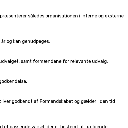
epræsenterer således organisationen i interne og eksterne
3 år og kan genudpeges.
miudvalget, samt formændene for relevante udvalg.
godkendelse.
bliver godkendt af Formandskabet og gælder i den tid
d et passende varsel, der er bestemt af gældende