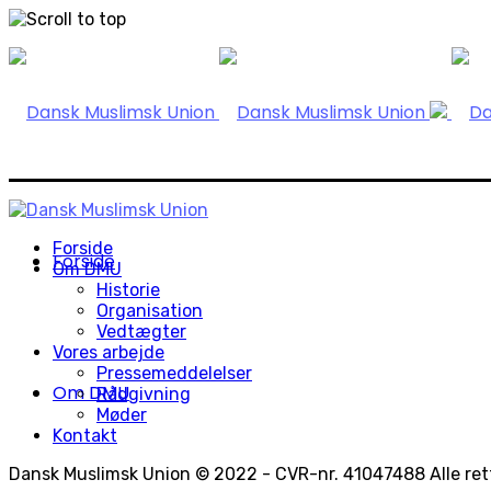
Skip
to
content
Forside
Forside
Om DMU
Historie
Organisation
Vedtægter
Vores arbejde
Pressemeddelelser
Om DMU
Rådgivning
Møder
Kontakt
Dansk Muslimsk Union © 2022 - CVR-nr. 41047488 Alle rett