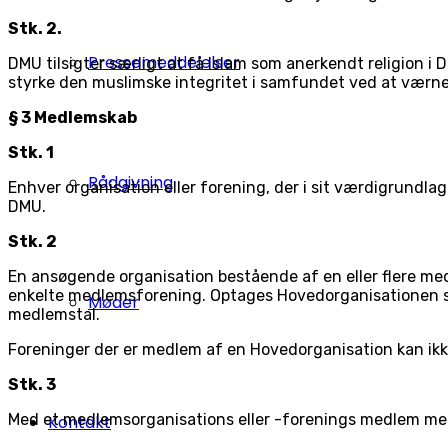
Stk. 2.
Pressemeddelelser
DMU tilsigter særligt at få Islam som anerkendt religion i
styrke den muslimske integritet i samfundet ved at værne
§ 3 Medlemskab
Stk. 1
Rådgivning
Enhver organisation eller forening, der i sit værdigrund
DMU.
Stk. 2
En ansøgende organisation bestående af en eller flere me
enkelte medlemsforening. Optages Hovedorganisationen 
Møder
medlemstal.
Foreninger der er medlem af en Hovedorganisation kan ik
Stk. 3
Med et medlemsorganisations eller -forenings medlem mene
Kontakt