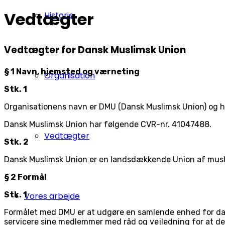
Vedtægter
Historie
Vedtægter for Dansk Muslimsk Union
§ 1 Navn, hjemsted og værneting
Organisation
Stk. 1
Organisationens navn er DMU (Dansk Muslimsk Union) og h
Dansk Muslimsk Union har følgende CVR-nr. 41047488.
Vedtægter
Stk. 2
Dansk Muslimsk Union er en landsdækkende Union af musli
§ 2 Formål
Stk. 1
Vores arbejde
Formålet med DMU er at udgøre en samlende enhed for dan
servicere sine medlemmer med råd og vejledning for at de