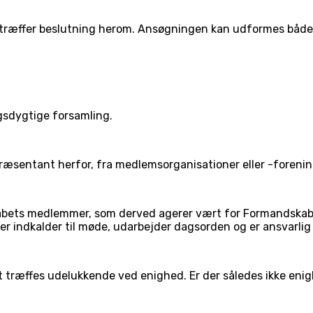
 træffer beslutning herom. Ansøgningen kan udformes både
sdygtige forsamling.
præsentant herfor, fra medlemsorganisationer eller -fore
abets medlemmer, som derved agerer vært for Formandskab
indkalder til møde, udarbejder dagsorden og er ansvarlig f
træffes udelukkende ved enighed. Er der således ikke enigh