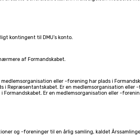
igt kontingent til DMU’s konto.
s nærmere af Formandskabet.
dlemsorganisation eller -forening har plads i Formandskab
s i Repræsentantskabet. Er en medlemsorganisation eller 
 i Formandskabet. Er en medlemsorganisation eller -foreni
er og -foreninger til en årlig samling, kaldet Årssamlingen,