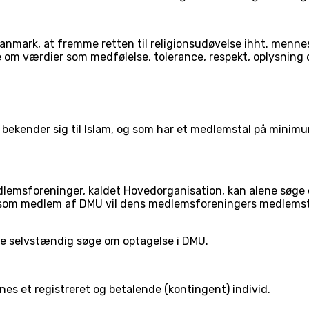
 Danmark, at fremme retten til religionsudøvelse ihht. menne
 om værdier som medfølelse, tolerance, respekt, oplysning 
lag bekender sig til Islam, og som har et medlemstal på mi
dlemsforeninger, kaldet Hovedorganisation, kan alene søge
som medlem af DMU vil dens medlemsforeningers medlemst
ke selvstændig søge om optagelse i DMU.
s et registreret og betalende (kontingent) individ.