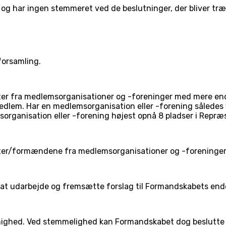
g har ingen stemmeret ved de beslutninger, der bliver træ
forsamling.
r fra medlemsorganisationer og -foreninger med mere end
lem. Har en medlemsorganisation eller -forening således 1
rganisation eller -forening højest opnå 8 pladser i Repræ
er/formændene fra medlemsorganisationer og -foreninger
t udarbejde og fremsætte forslag til Formandskabets ende
ghed. Ved stemmelighed kan Formandskabet dog beslutte om 