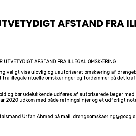
UTVETYDIGT AFSTAND FRA I
ER UTVETYDIGT AFSTAND FRA ILLEGAL OMSKÆRING
giveligt vise ulovlig og uautoriseret omskæring af drengeb
fra illegale rituelle omskæringer og fordømmer på det kraft
ld og bør udelukkende udføres af autoriserede læger med sær
ruar 2020 udkom med både retningslinjer og et udførligt not
t talsmand Urfan Ahmed på mail: drengeomskaering@googl