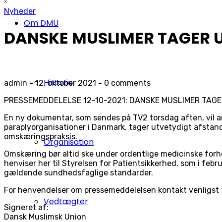
Nyheder
Om DMU
DANSKE MUSLIMER TAGER 
Historie
admin
-
12. oktober 2021
-
0 comments
PRESSEMEDDELELSE 12-10-2021: DANSKE MUSLIMER TAG
En ny dokumentar, som sendes på TV2 torsdag aften, vil an
paraplyorganisationer i Danmark, tager utvetydigt afstand 
omskæringspraksis.
Organisation
Omskæring bør altid ske under ordentlige medicinske forho
henviser her til Styrelsen for Patientsikkerhed, som i feb
gældende sundhedsfaglige standarder.
For henvendelser om pressemeddelelsen kontakt venligs
Vedtægter
Signeret af:
Dansk Muslimsk Union