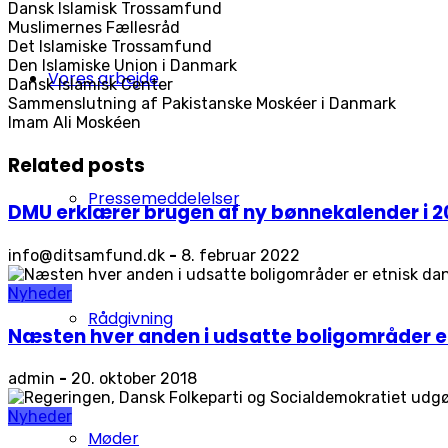
Dansk Islamisk Trossamfund
Muslimernes Fællesråd
Det Islamiske Trossamfund
Den Islamiske Union i Danmark
Vores arbejde
Dansk Islamisk Center
Sammenslutning af Pakistanske Moskéer i Danmark
Imam Ali Moskéen
Related posts
Pressemeddelelser
DMU erklærer brugen af ny bønnekalender i 2
info@ditsamfund.dk
-
8. februar 2022
Nyheder
Rådgivning
Næsten hver anden i udsatte boligområder e
admin
-
20. oktober 2018
Nyheder
Møder